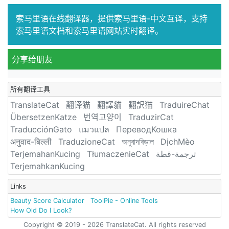
索马里语在线翻译器，提供索马里语-中文互译，支持
索马里语文档和索马里语网站实时翻译。
分享给朋友
所有翻译工具
TranslateCat
翻译猫
翻譯貓
翻訳猫
TraduireChat
ÜbersetzenKatze
번역고양이
TraduzirCat
TraducciónGato
แมวแปล
ПереводКошка
अनुवाद-बिल्ली
TraduzioneCat
অনুবাদবিড়াল
DịchMèo
TerjemahanKucing
TłumaczenieCat
ترجمة-قطة
TerjemahkanKucing
Links
Beauty Score Calculator
ToolPie - Online Tools
How Old Do I Look?
Copyright © 2019 - 2026 TranslateCat. All rights reserved